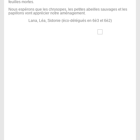
feuilles mortes.
Nous espérons que les chrysopes, les petites abeilles sauvages et les
papillons vont apprécier notre aménagement.
Lana, Léa, Sidonie (éco-délégués en 6è3 et 6è2)