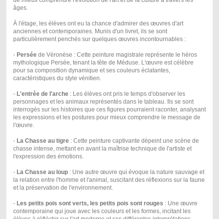
de mieux comprendre l'évolution de l'art et de la culture à travers les
âges.
À l'étage, les élèves ont eu la chance d'admirer des œuvres d'art
anciennes et contemporaines. Munis d'un livret, ils se sont
particulièrement penchés sur quelques œuvres incontournables :
-
Persée
de Véronèse : Cette peinture magistrale représente le héros
mythologique Persée, tenant la tête de Méduse. L'œuvre est célèbre
pour sa composition dynamique et ses couleurs éclatantes,
caractéristiques du style vénitien.
-
L'entrée de l'arche
: Les élèves ont pris le temps d'observer les
personnages et les animaux représentés dans le tableau. Ils se sont
interrogés sur les histoires que ces figures pourraient raconter, analysant
les expressions et les postures pour mieux comprendre le message de
l'œuvre.
-
La Chasse au tigre
: Cette peinture captivante dépeint une scène de
chasse intense, mettant en avant la maîtrise technique de l'artiste et
l'expression des émotions.
-
La Chasse au loup
: Une autre œuvre qui évoque la nature sauvage et
la relation entre l'homme et l'animal, suscitant des réflexions sur la faune
et la préservation de l'environnement.
-
Les petits pois sont verts, les petits pois sont rouges
: Une œuvre
contemporaine qui joue avec les couleurs et les formes, incitant les