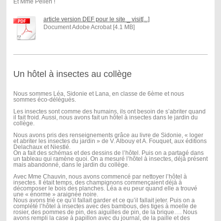
Et Mme Pellen !
article version DEF pour le site _ visit[...]
Document Adobe Acrobat [4.1 MB]
Un hôtel à insectes au collège
Nous sommes Léa, Sidonie et Lana, en classe de 6ème et nous
sommes éco-délégués.
Les insectes sont comme des humains, ils ont besoin de s’abriter quand
il fait froid. Aussi, nous avons fait un hôtel à insectes dans le jardin du
collège.
Nous avons pris des renseignements grâce au livre de Sidonie, « loger
et abriter les insectes du jardin » de V. Albouy et A. Fouquet, aux éditions
Delachaux et Niestlé.
On a fait des schémas et des dessins de l’hôtel. Puis on a partagé dans
un tableau qui ramène quoi. On a mesuré l’hôtel à insectes, déjà présent
mais abandonné, dans le jardin du collège.
Avec Mme Chauvin, nous avons commencé par nettoyer l’hôtel à
insectes. Il était temps, des champignons commençaient déjà à
décomposer le bois des planches. Léa a eu peur quand elle a trouvé
une « énorme » araignée noire.
Nous avons trié ce qu’il fallait garder et ce qu’il fallait jeter. Puis on a
complété l’hôtel à insectes avec des bambous, des tiges à moelle de
rosier, des pommes de pin, des aiguilles de pin, de la brique…. Nous
avons rempli la case à papillon avec du journal, de la paille et des