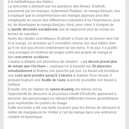
à la médiathèque des Halles.
La rencontre a démarré par les questions des élèves. Eruthoth,
passionné par les mangas, notamment
Radiant
, un manga français, leur
a expliqué que la compréhension des mangas japonais peut être
compliquée en raison des différences culturelles d’où l’importance, pour
lui, de développer le manga français. Ainsi, pour créer, il s'inspire de
la
bande dessinée européenne
, qui se rapproche plus du roman en
termes de narration.
Après des études scientifiques, Eruthoth a choisi de se tourner vers l'art
et le manga, un domaine qu’il considère comme son seul métier, bien
qu’il ne vive pas encore entièrement de ses livres. À ce jour, il a publié
cinq ouvrages et continue de jongler entre ses projets de manga et
des
rencontres scolaires
.
L’auteur a détaillé son processus de création : «
Le dessin prend plus
de temps que l’écriture
», explique-t-il. Il travaille sur
30 planches
simultanément
et finalise une planche par jour. Le travail est minutieux :
une
case peut prendre jusqu’à 3 heures
à réaliser. Pour réussir, il
prépare toujours une
feuille de route
avant de soumettre son travail à
l'éditeur.
Ensuite, lors de l'atelier de
speed drawing
, les élèves ont eu
l'opportunité de découvrir le processus créatif d’Eruthoth, apprenant à
dessiner des personnages en utilisant différentes formes géométriques
pour représenter les parties du visage.
Cette rencontre a été une belle occasion pour les élèves de découvrir le
métier de mangaka et de s'initier à l’art du manga dans une ambiance
créative et dynamique.