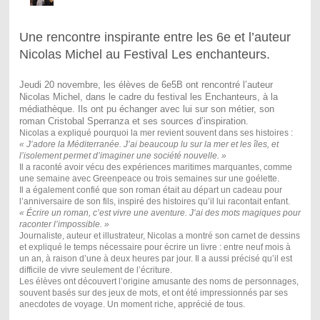
Une rencontre inspirante entre les 6e et l’auteur
Nicolas Michel au Festival Les enchanteurs.
Jeudi 20 novembre, les élèves de 6e5B ont rencontré l’auteur
Nicolas Michel, dans le cadre du festival les Enchanteurs, à la
médiathèque. Ils ont pu échanger avec lui sur son métier, son
roman Cristobal Sperranza et ses sources d’inspiration.
Nicolas a expliqué pourquoi la mer revient souvent dans ses histoires :
« J’adore la Méditerranée. J’ai beaucoup lu sur la mer et les îles, et
l’isolement permet d’imaginer une société nouvelle. »
Il a raconté avoir vécu des expériences maritimes marquantes, comme
une semaine avec Greenpeace ou trois semaines sur une goélette.
Il a également confié que son roman était au départ un cadeau pour
l’anniversaire de son fils, inspiré des histoires qu’il lui racontait enfant.
« Écrire un roman, c’est vivre une aventure. J’ai des mots magiques pour
raconter l’impossible. »
Journaliste, auteur et illustrateur, Nicolas a montré son carnet de dessins
et expliqué le temps nécessaire pour écrire un livre : entre neuf mois à
un an, à raison d’une à deux heures par jour. Il a aussi précisé qu’il est
difficile de vivre seulement de l’écriture.
Les élèves ont découvert l’origine amusante des noms de personnages,
souvent basés sur des jeux de mots, et ont été impressionnés par ses
anecdotes de voyage. Un moment riche, apprécié de tous.