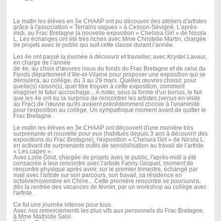
Le matin les élèves en 5e CHAAP ont pu découvrir des ateliers d'artistes
grâce à l'association « Terrains vagues » à Cesson-Sévigné. L'après-
midi, au Frac Bretagne la nouvelle exposition « Chelsea Girl » de Nicola
L. Les échanges ont été très riches avec Mme Christelle Martin, chargée
de projets avec le public qui suit cette classe durant l’année.
Les 4e ont passé la journée à découvrir et travailler, avec Krystel Lavaur,
en charge de l’année
de 4e, au choix d'œuvres issus du fonds du Frac Bretagne et de celui du
Fonds département d’Ille-et-Vilaine pour proposer une exposition qui se
déroulera, au collège, du 3 au 29 mars. Quelles œuvres choisir, pour
quelle(s) raison(s), quel titre trouver à cette exposition, comment
imaginer le futur accrochage... À noter, sous la forme d'un bonus, le fait
que les 4e ont eu la surprise de rencontrer les artistes (venus en visite
au Frac) de l'œuvre qu'ils avaient précédemment choisie à l'unanimité
pour l'exposition au collège. Un sympathique moment avant de quitter le
Frac Bretagne.
Le matin les élèves en 3e CHAAP ont découvert d'une manière très
surprenante et nouvelle pour eux (habitués depuis 3 ans à découvrir des
expositions du Frac Bretagne), l'exposition « Chelsea Girl » de Nicola L.
en activant de surprenants outils de sensibilisation au travail de l’artiste
« Les capes ».
Avec Lorie Gilot, chargée de projets avec le public, l'après-midi a été
consacrée à leur rencontre avec l'artiste Fanny Gicquel, moment de
rencontre physique après avoir, sur le premier trimestre, échangé par
mail avec l'artiste sur son parcours, son travail, sa résidence en
octobre/novembre en Chine... Cette première rencontre se poursuivra,
dès la rentrée des vacances de février, par un workshop au collège avec
l'artiste.
Ce fut une journée intense pour tous.
Avec nos remerciements les plus vifs aux personnels du Frac Bretagne,
à Mme Mathilde Salsi.