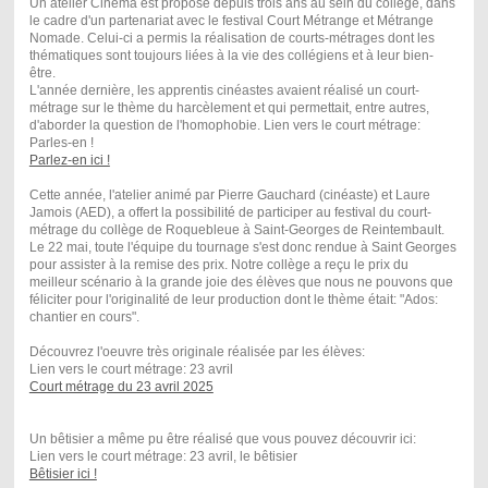
Un atelier Cinéma est proposé depuis trois ans au sein du collège, dans
le cadre d'un partenariat avec le festival Court Métrange et Métrange
Nomade. Celui-ci a permis la réalisation de courts-métrages dont les
thématiques sont toujours liées à la vie des collégiens et à leur bien-
être.
L'année dernière, les apprentis cinéastes avaient réalisé un court-
métrage sur le thème du harcèlement et qui permettait, entre autres,
d'aborder la question de l'homophobie. Lien vers le court métrage:
Parles-en !
Parlez-en ici !
Cette année, l'atelier animé par Pierre Gauchard (cinéaste) et Laure
Jamois (AED), a offert la possibilité de participer au festival du court-
métrage du collège de Roquebleue à Saint-Georges de Reintembault.
Le 22 mai, toute l'équipe du tournage s'est donc rendue à Saint Georges
pour assister à la remise des prix. Notre collège a reçu le prix du
meilleur scénario à la grande joie des élèves que nous ne pouvons que
féliciter pour l'originalité de leur production dont le thème était: "Ados:
chantier en cours".
Découvrez l'oeuvre très originale réalisée par les élèves:
Lien vers le court métrage: 23 avril
Court métrage du 23 avril 2025
Un bêtisier a même pu être réalisé que vous pouvez découvrir ici:
Lien vers le court métrage: 23 avril, le bêtisier
Bêtisier ici !