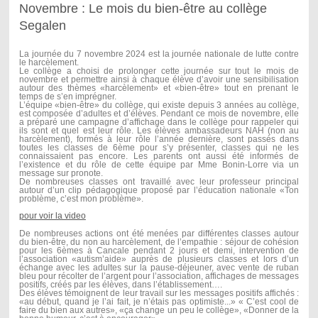
Novembre : Le mois du bien-être au collège
Segalen
La journée du 7 novembre 2024 est la journée nationale de lutte contre
le harcèlement.
Le collège a choisi de prolonger cette journée sur tout le mois de
novembre et permettre ainsi à chaque élève d’avoir une sensibilisation
autour des thèmes «harcèlement» et «bien-être» tout en prenant le
temps de s’en imprégner.
L’équipe «bien-être» du collège, qui existe depuis 3 années au collège,
est composée d’adultes et d’élèves. Pendant ce mois de novembre, elle
a préparé une campagne d’affichage dans le collège pour rappeler qui
ils sont et quel est leur rôle. Les élèves ambassadeurs NAH (non au
harcèlement), formés à leur rôle l’année dernière, sont passés dans
toutes les classes de 6ème pour s’y présenter, classes qui ne les
connaissaient pas encore. Les parents ont aussi été informés de
l’existence et du rôle de cette équipe par Mme Bonin-Lorre via un
message sur pronote.
De nombreuses classes ont travaillé avec leur professeur principal
autour d’un clip pédagogique proposé par l’éducation nationale «Ton
problème, c’est mon problème».
pour voir la video
De nombreuses actions ont été menées par différentes classes autour
du bien-être, du non au harcèlement, de l’empathie : séjour de cohésion
pour les 6èmes à Cancale pendant 2 jours et demi, intervention de
l’association «autism’aide» auprès de plusieurs classes et lors d’un
échange avec les adultes sur la pause-déjeuner, avec vente de ruban
bleu pour récolter de l’argent pour l’association, affichages de messages
positifs, créés par les élèves, dans l’établissement….
Des élèves témoignent de leur travail sur les messages positifs affichés :
«au début, quand je l’ai fait, je n’étais pas optimiste...» « C’est cool de
faire du bien aux autres», «ça change un peu le collège», «Donner de la