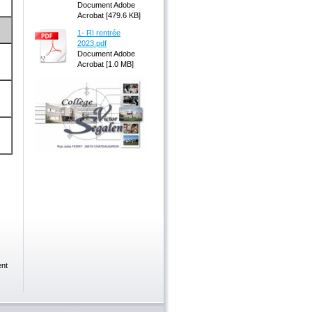
Document Adobe
Acrobat [479.6 KB]
1- RI rentrée
2023.pdf
Document Adobe
Acrobat [1.0 MB]
nt