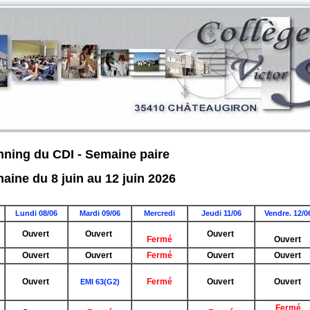
nning du CDI - Semaine paire
aine du 8 juin au 12 juin 2026
Lundi 08/06
Mardi 09/06
Mercredi
Jeudi
11/06
Vendre. 12/0
Ouvert
Ouvert
Ouvert
Fermé
Ouvert
Ouvert
Ouvert
Fermé
Ouvert
Ouvert
Ouvert
Fermé
Ouvert
Ouvert
EMI 63(G2)
Fermé