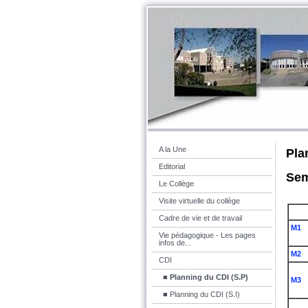
A la Une
Pla
Editorial
Sem
Le Collège
Visite virtuelle du collège
Cadre de vie et de travail
M1
Vie pédagogique - Les pages
infos de...
M2
CDI
■ Planning du CDI (S.P)
M3
■ Planning du CDI (S.I)