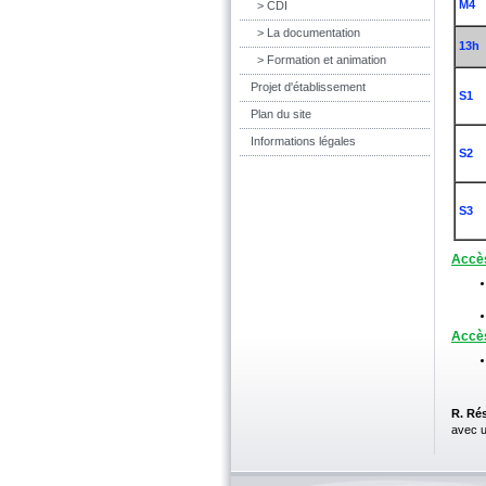
M4
> CDI
> La documentation
13h
> Formation et animation
Projet d'établissement
S1
Plan du site
Informations légales
S2
S3
Accès
Accès
R. Ré
avec u