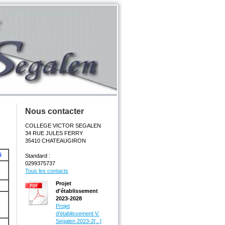
Nous contacter
COLLEGE VICTOR SEGALEN
34 RUE JULES FERRY
35410 CHATEAUGIRON
6
Standard :
0299375737
Tous les contacts
Projet
d'établissement
2023-2028
Projet
d'établissement V.
Segalen 2023-2[...]