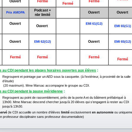
Ouvert
Fermé
Fermé
Fermé
Podcast +
Ouvert
Ouvert
Prix AMOPA
nbr limité
Ouvert
EMI 61(G2)
Ouvert
EMI 65(G1)
Ouvert
Ouvert
EMI 62(G2)
EMI 65(G2)
Fermé
Fermé
Fermé
Fermé
 au CDI pendant les plages horaires ouvertes aux élèves
:
Regroupent et pointage par un AED sous la casquette. (à l’extérieur, à proximité de la salle
d’étude)
(20 maximum). Mme Marsac accompagne le groupe au CDI.
 au CDI pendant la pause méridienne
:
Regroupent au point de rassemblement, près de la porte A et du bâtiment préfabriqué à
13h00. Mme Marsac descend chercher jusqu’à 20 élèves qui s’engagent à rester au CDI
jusqu’à 13h30.
servé
(le CDI accueille un nombre d'élèves
limité
exclusivement
en autonomie
ou uniqueme
n professeur disciplinaire sans professeur documentaliste)