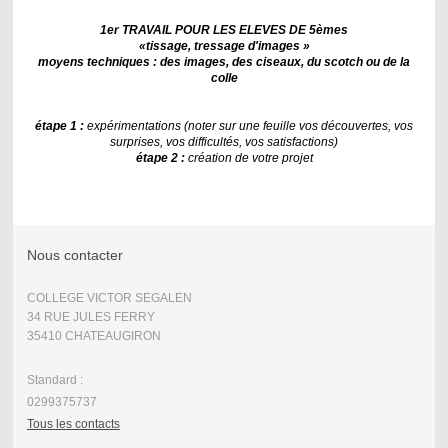
1er TRAVAIL POUR LES ELEVES DE 5èmes
«tissage, tressage d'images »
moyens techniques : des images, des ciseaux, du scotch ou de la
colle
étape 1 :
expérimentations (noter sur une feuille vos découvertes, vos
surprises, vos difficultés, vos satisfactions)
étape 2 :
création de votre projet
Nous contacter
COLLEGE VICTOR SEGALEN
34 RUE JULES FERRY
35410 CHATEAUGIRON
Standard :
0299375737
Tous les contacts